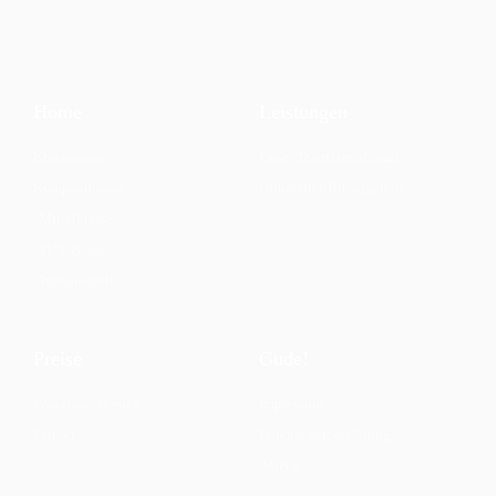
Home
Leistungen
Kleinwagen
Unser Team (im uffbau)
Kompaktklasse
Uffbereitet/Bildergalerie
Mittelklasse
SUV/Busse
Wohnmobile
Preise
Gude!
Was erwartet euch
Impressum
Partner
Datenschutzerklärung
AGB`s