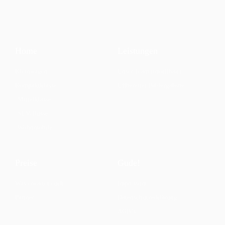
Home
Leistungen
Kleinwagen
Unser Team (im uffbau)
Kompaktklasse
Uffbereitet/Bildergalerie
Mittelklasse
SUV/Busse
Wohnmobile
Preise
Gude!
Was erwartet euch
Impressum
Partner
Datenschutzerklärung
AGB`s