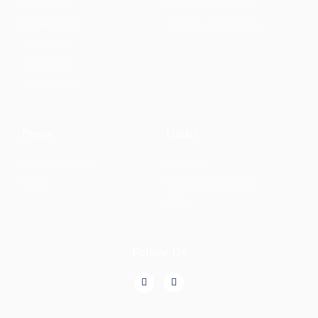
Kleinwagen
Unser Team (im uffbau)
Kompaktklasse
Uffbereitet/Bildergalerie
Mittelklasse
SUV/Busse
Wohnmobile
Preise
Gude!
Was erwartet euch
Impressum
Partner
Datenschutzerklärung
AGB`s
Follow Us