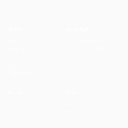
Home
Leistungen
Kleinwagen
Unser Team (im uffbau)
Kompaktklasse
Uffbereitet/Bildergalerie
Mittelklasse
SUV/Busse
Wohnmobile
Preise
Gude!
Was erwartet euch
Impressum
Partner
Datenschutzerklärung
AGB`s