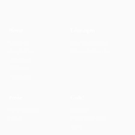
Home
Leistungen
Kleinwagen
Unser Team (im uffbau)
Kompaktklasse
Uffbereitet/Bildergalerie
Mittelklasse
SUV/Busse
Wohnmobile
Preise
Gude!
Was erwartet euch
Impressum
Partner
Datenschutzerklärung
AGB`s