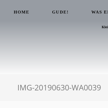
HOME
GUDE!
WAS 
Kle
IMG-20190630-WA0039