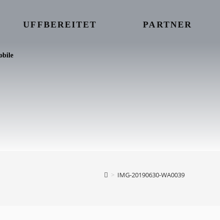
UFFBEREITET
PARTNER
bile
>
IMG-20190630-WA0039