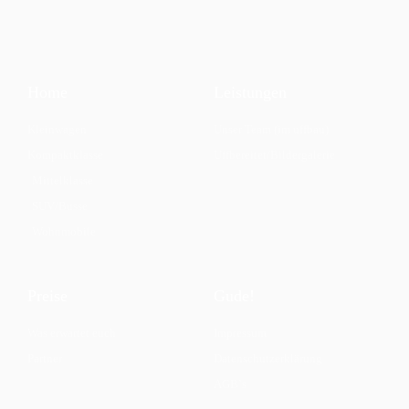
Home
Leistungen
Kleinwagen
Unser Team (im uffbau)
Kompaktklasse
Uffbereitet/Bildergalerie
Mittelklasse
SUV/Busse
Wohnmobile
Preise
Gude!
Was erwartet euch
Impressum
Partner
Datenschutzerklärung
AGB`s