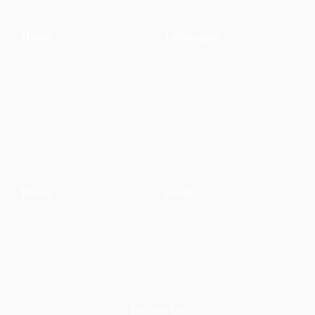
Home
Leistungen
Kleinwagen
Unser Team (im uffbau)
Kompaktklasse
Uffbereitet/Bildergalerie
Mittelklasse
SUV/Busse
Wohnmobile
Preise
Gude!
Was erwartet euch
Impressum
Partner
Datenschutzerklärung
AGB`s
Follow Us