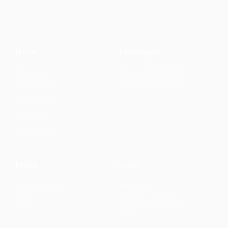
Home
Leistungen
Kleinwagen
Unser Team (im uffbau)
Kompaktklasse
Uffbereitet/Bildergalerie
Mittelklasse
SUV/Busse
Wohnmobile
Preise
Gude!
Was erwartet euch
Impressum
Partner
Datenschutzerklärung
AGB`s