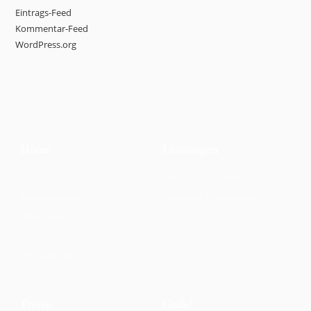
Eintrags-Feed
Kommentar-Feed
WordPress.org
Home
Leistungen
Kleinwagen
Unser Team (im uffbau)
Kompaktklasse
Uffbereitet/Bildergalerie
Mittelklasse
SUV/Busse
Wohnmobile
Preise
Gude!