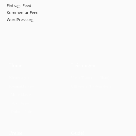
Eintrags-Feed
Kommentar-Feed
WordPress.org
Home
Leistungen
Kleinwagen
Unser Team (im uffbau)
Kompaktklasse
Uffbereitet/Bildergalerie
Mittelklasse
SUV/Busse
Wohnmobile
Preise
Gude!