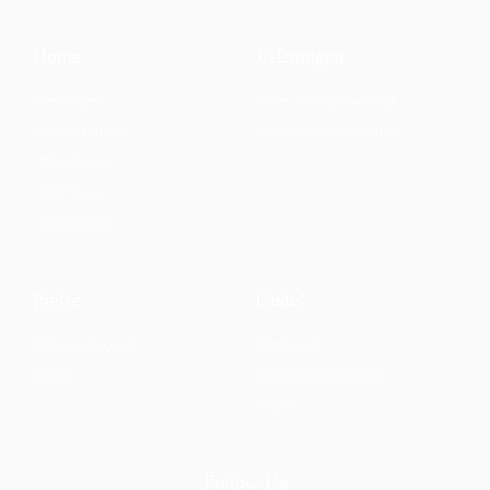
Home
Leistungen
Kleinwagen
Unser Team (im uffbau)
Kompaktklasse
Uffbereitet/Bildergalerie
Mittelklasse
SUV/Busse
Wohnmobile
Preise
Gude!
Was erwartet euch
Impressum
Partner
Datenschutzerklärung
AGB`s
Follow Us