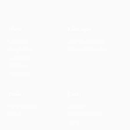
Home
Leistungen
Kleinwagen
Unser Team (im uffbau)
Kompaktklasse
Uffbereitet/Bildergalerie
Mittelklasse
SUV/Busse
Wohnmobile
Preise
Gude!
Was erwartet euch
Impressum
Partner
Datenschutzerklärung
AGB`s