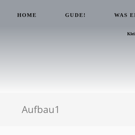
HOME
GUDE!
WAS 
Kle
Aufbau1