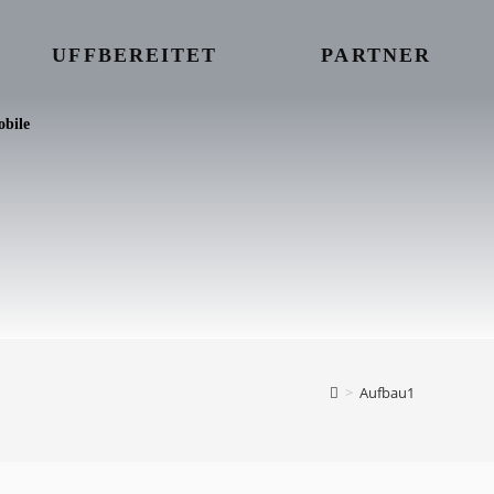
UFFBEREITET
PARTNER
bile
>
Aufbau1