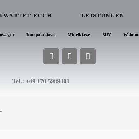
ERWARTET EUCH
LEISTUNGEN
inwagen
Kompaktklasse
Mittelklasse
SUV
Wohnmo
Tel.: +49 170 5989001
r