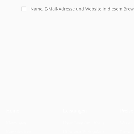
Name, E-Mail-Adresse und Website in diesem Brow
Home
Leistungen
Preise
Kleinwagen
Unser Team (im uffbau)
Was erw
Kompaktklasse
Uffbereitet/Bildergalerie
Partner