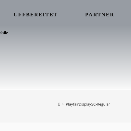
UFFBEREITET
PARTNER
bile
>
PlayfairDisplaySC-Regular