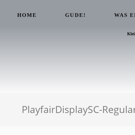
HOME
GUDE!
WAS 
Kle
PlayfairDisplaySC-Regula