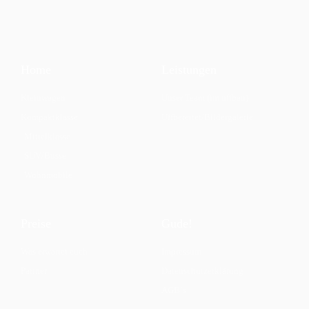
Home
Leistungen
Kleinwagen
Unser Team (im uffbau)
Kompaktklasse
Uffbereitet/Bildergalerie
Mittelklasse
SUV/Busse
Wohnmobile
Preise
Gude!
Was erwartet euch
Impressum
Partner
Datenschutzerklärung
AGB`s