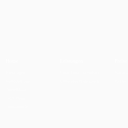
Home
Leistungen
Preise
Kleinwagen
Unser Team (im uffbau)
Was erw
Kompaktklasse
Uffbereitet/Bildergalerie
Partner
Mittelklasse
SUV/Busse
Wohnmobile