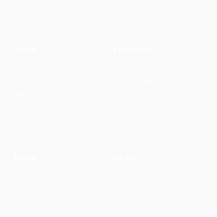
Home
Leistungen
Kleinwagen
Unser Team (im uffbau)
Kompaktklasse
Uffbereitet/Bildergalerie
Mittelklasse
SUV/Busse
Wohnmobile
Preise
Gude!
Was erwartet euch
Impressum
Partner
Datenschutzerklärung
AGB`s