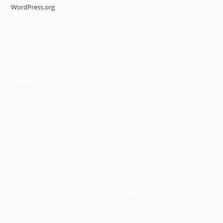
WordPress.org
Home
Leistungen
Kleinwagen
Unser Team (im uffbau)
Kompaktklasse
Uffbereitet/Bildergalerie
Mittelklasse
SUV/Busse
Wohnmobile
Preise
Gude!
Was erwartet euch
Impressum